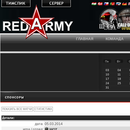
ГЛАВНАЯ
КОМАНДА
Пн
Вт
03
04
10
11
17
18
24
25
31
Детали:
дата:
05.03.2014
игра / отряд:
WOT