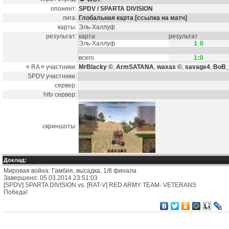
опонент:
SPDV / SPARTA DIVISION
лига:
Глобальная карта
[ссылка на матч]
карты:
Эль-Халлуф
результат:
карта
результат
Эль-Халлуф
1
:
0
всего
1
:
0
¤ RA ¤ участники:
MrBlacky ©
,
ArmSATANA
,
waxas ©
,
savage4
,
BoB_
SPDV участники:
сервер:
hltv сервер:
скриншоты:
Доклад:
Мировая война: Гамбия, высадка, 1/8 финала
Завершено: 05.03.2014 23:51:03
[SPDV] SPARTA DIVISION vs. [RAT-V] RED ARMY TEAM- VETERANS
Победа!