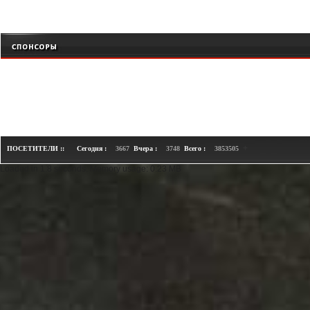
+
ПОСЕТИТЕЛИ ::
Сегодня :
3667
Вчера :
3748
Всего :
3853505
Loaded in 1.8 seconds. Memory usage: 0.23 MB