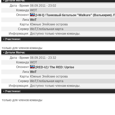
• Детали Матча:
Дата - Время
08.09.2011 - 23:02
Команда
WOT
Опонент
[I-W-I] / Танковый батальон "Walkure" (Валькирия)
Лига
WoT
Карты
Южные Эгейские острова
Сервер
WoT,Глобальная карта
Информация:
Доступно только членам команды.
• Участники:
только для членов команды
• Детали Матча:
Дата - Время
08.09.2011 - 23:32
Команда
WOT
Опонент
[RED-U] / The RED: Uprise
Лига
WoT
Карты
Южные Эгейские острова
Сервер
WoT,Глобальная карта
Информация:
Доступно только членам команды.
• Участники:
только для членов команды