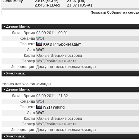
20:00 Mcity
23:15 [SCPP]
23:07 [D4]
23:45 [RED-R]
23:37 [TDS-A]
Показать События на сегод
• Детали Матча:
Дата - Время
08.09.2011 - 00:01
Команда
WOT
Опонент
[GAD] / "Бронегады"
Лига
WoT
Карты
Южные Эгейские острова
Сервер
WoT,Глобальная карта
Информация:
Доступно только членам команды.
• Участники:
только для членов команды
• Детали Матча:
Дата - Время
08.09.2011 - 21:32
Команда
WOT
Опонент
[V2] / Wiking
Лига
WoT
Карты
Южные Эгейские острова
Сервер
WoT,Глобальная карта
Информация:
Доступно только членам команды.
• Участники: