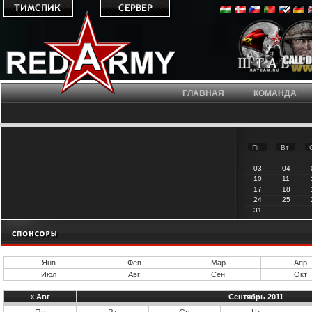
ГЛАВНАЯ
КОМАНДА
Пн
Вт
03
04
10
11
17
18
24
25
31
Янв
Фев
Мар
Апр
Июл
Авг
Сен
Окт
«
Авг
Сентябрь 2011