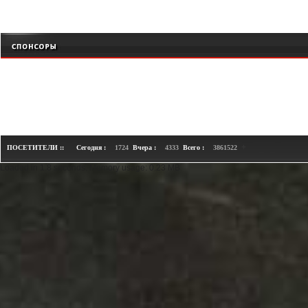
+
ПОСЕТИТЕЛИ ::
Сегодня :
1724
Вчера :
4333
Всего :
3861522
Loaded in 1.8 seconds. Memory usage: 0.23 MB