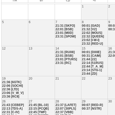
Пн
Вт
Ср
Чт
1
2
5
6
7
8
9
21:31 [SKFO]
00:01 [GAD]
00:0
22:01 [BSB]
21:32 [V2]
00:3
23:01 [M0D]
22:02 [MOUS]
23:31 [SPOW]
22:32 [QUEEN]
23:02 [I-W-I]
23:32 [RED-U]
12
13
14
15
16
21:31 [RU08]
00:01 [DIXIE]
21:3
22:01 [BSB]
00:31 [CAIM]
22:0
23:01 [PTURS]
21:44 [22]
23:31 [RC]
22:14 [51RUS]
22:44 [T_A_M]
23:14 [STG-1]
23:44 [ZD]
19
20
21
22
23
21:36 [6GTK]
22:06 [SOCHI]
22:36 [LTD]
23:06 [V_W_V]
23:36 [RCII]
26
27
28
29
30
21:43 [CEBEP]
21:45 [BL-10]
21:37 [LAFET]
00:07 [RED-R]
22:13 [TDS-A]
22:15 [PCQB]
22:07 [30PLS]
00:37 [NSTR]
22:31 [C-IV]
22:45 [TWF]
22:37 [VBB]