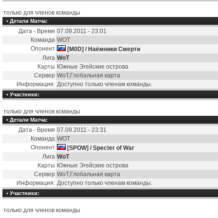
только для членов команды
• Детали Матча:
Дата - Время
07.09.2011 - 23:01
Команда
WOT
Опонент
[M0D] / Наёмники Смерти
Лига
WoT
Карты
Южные Эгейские острова
Сервер
WoT,Глобальная карта
Информация:
Доступно только членам команды.
• Участники:
только для членов команды
• Детали Матча:
Дата - Время
07.09.2011 - 23:31
Команда
WOT
Опонент
[SPOW] / Specter of War
Лига
WoT
Карты
Южные Эгейские острова
Сервер
WoT,Глобальная карта
Информация:
Доступно только членам команды.
• Участники:
только для членов команды