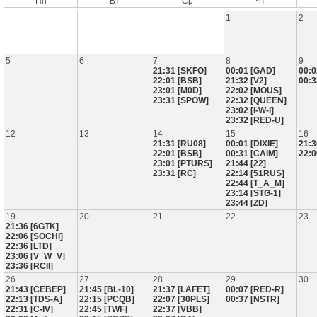
Пн
Вт
Ср
Чт
1
2
5
6
7
8
9
21:31 [SKFO]
00:01 [GAD]
00:0
22:01 [BSB]
21:32 [V2]
00:3
23:01 [M0D]
22:02 [MOUS]
23:31 [SPOW]
22:32 [QUEEN]
23:02 [I-W-I]
23:32 [RED-U]
12
13
14
15
16
21:31 [RU08]
00:01 [DIXIE]
21:3
22:01 [BSB]
00:31 [CAIM]
22:0
23:01 [PTURS]
21:44 [22]
23:31 [RC]
22:14 [51RUS]
22:44 [T_A_M]
23:14 [STG-1]
23:44 [ZD]
19
20
21
22
23
21:36 [6GTK]
22:06 [SOCHI]
22:36 [LTD]
23:06 [V_W_V]
23:36 [RCII]
26
27
28
29
30
21:43 [CEBEP]
21:45 [BL-10]
21:37 [LAFET]
00:07 [RED-R]
22:13 [TDS-A]
22:15 [PCQB]
22:07 [30PLS]
00:37 [NSTR]
22:31 [C-IV]
22:45 [TWF]
22:37 [VBB]