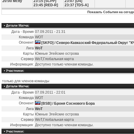
20:00 Mcity
23:15 [SCPP]
23:07 [D4]
23:45 [RED-R]
23:37 [TDS-A]
Показать События на сегод
• Детали Матча:
Дата - Время
07.09.2011 - 21:31
Команда
WOT
Опонент
[SKFO] / Северо-Кавказский Федеральный Округ "К
Лига
WoT
Карты
Южные Эгейские острова
Сервер
WoT,Глобальная карта
Информация:
Доступно только членам команды.
• Участники:
только для членов команды
• Детали Матча:
Дата - Время
07.09.2011 - 22:01
Команда
WOT
Опонент
[BSB] / Броня Соснового Бора
Лига
WoT
Карты
Южные Эгейские острова
Сервер
WoT,Глобальная карта
Информация:
Доступно только членам команды.
• Участники: