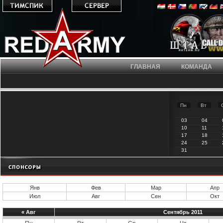
ГЛАВНАЯ
КОМАНДА
Пн
Вт
03
04
10
11
17
18
24
25
31
Янв
Фев
Мар
Апр
Июл
Авг
Сен
Окт
«
Авг
Сентябрь 2011