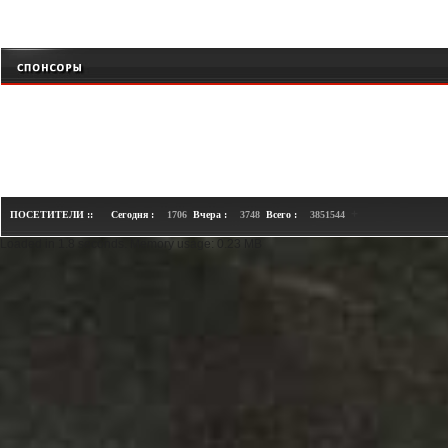
+
ПОСЕТИТЕЛИ ::
Сегодня :
1706
Вчера :
3748
Всего :
3851544
Loaded in 1.8 seconds. Memory usage: 0.23 MB