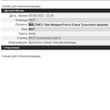
только для членов команды
• Детали Матча:
Дата - Время
03.09.2011 - 22:36
Команда
WOT
Опонент
[TWF] / Tula Weapon Force (Сила Тульского оружия)
Лига
WoT
Карты
Кипр
Сервер
WoT,Глобальная карта
Информация:
Доступно только членам команды.
• Участники:
только для членов команды