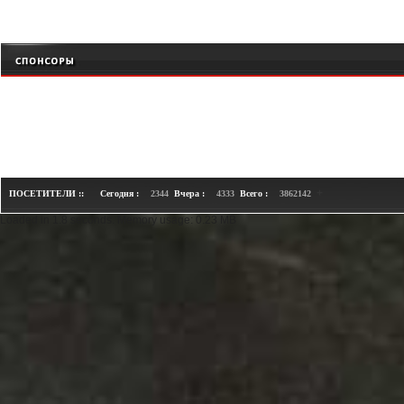
+
ПОСЕТИТЕЛИ ::
Сегодня :
2344
Вчера :
4333
Всего :
3862142
Loaded in 1.8 seconds. Memory usage: 0.23 MB