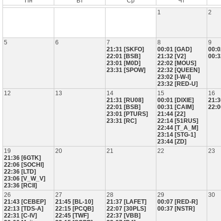
Пн
Вт
Ср
Чт
1
2
5
6
7
8
9
21:31 [SKFO]
00:01 [GAD]
00:0
22:01 [BSB]
21:32 [V2]
00:3
23:01 [M0D]
22:02 [MOUS]
23:31 [SPOW]
22:32 [QUEEN]
23:02 [I-W-I]
23:32 [RED-U]
12
13
14
15
16
21:31 [RU08]
00:01 [DIXIE]
21:3
22:01 [BSB]
00:31 [CAIM]
22:0
23:01 [PTURS]
21:44 [22]
23:31 [RC]
22:14 [51RUS]
22:44 [T_A_M]
23:14 [STG-1]
23:44 [ZD]
19
20
21
22
23
21:36 [6GTK]
22:06 [SOCHI]
22:36 [LTD]
23:06 [V_W_V]
23:36 [RCII]
26
27
28
29
30
21:43 [CEBEP]
21:45 [BL-10]
21:37 [LAFET]
00:07 [RED-R]
22:13 [TDS-A]
22:15 [PCQB]
22:07 [30PLS]
00:37 [NSTR]
22:31 [C-IV]
22:45 [TWF]
22:37 [VBB]