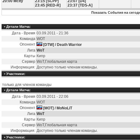
20:00 Mcity
23:15 [SCPP]
23:07 [D4]
23:45 [RED-R]
23:37 [TDS-A]
Показать События на сегод
• Детали Матча:
Дата - Время
03.09.2011 - 21:36
Команда
WOT
Опонент
[DTW] / Death Warrior
Лига
WoT
Карты
Кипр
Сервер
WoT,Глобальная карта
Информация:
Доступно только членам команды.
• Участники:
только для членов команды
• Детали Матча:
Дата - Время
03.09.2011 - 22:06
Команда
WOT
Опонент
[MOT] / MoNoLiT
Лига
WoT
Карты
Кипр
Сервер
WoT,Глобальная карта
Информация:
Доступно только членам команды.
• Участники: