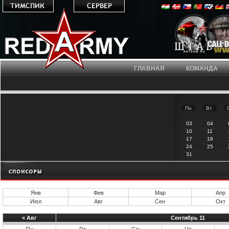
ГЛАВНАЯ
КОМАНДА
Пн
Вт
03
04
10
11
17
18
24
25
31
Янв
Фев
Мар
Апр
Июл
Авг
Сен
Окт
«
Авг
Сентябрь 11