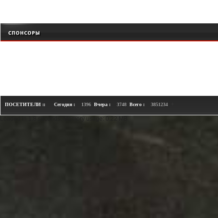
+
ПОСЕТИТЕЛИ ::
Сегодня :
1396
Вчера :
3748
Всего :
3851234
Loaded in 1.8 seconds. Memory usage: 0.22 MB