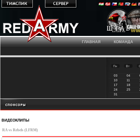
ГЛАВНАЯ
КОМАНДА
Пн
Вт
03
04
10
11
17
18
24
25
31
ВИДЕОКЛИПЫ
RA vs Rebels (LFRM)