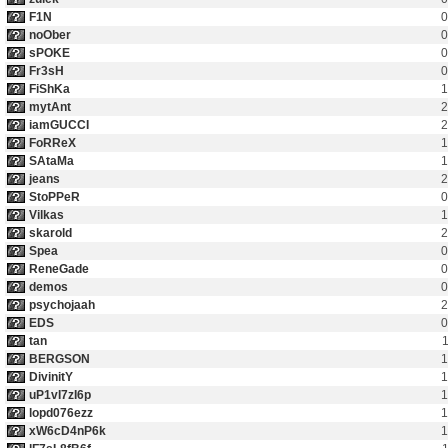
F1N
0
noOber
0
sPOKE
0
Fr3sH
0
FiShKa
1
mytAnt
2
iamGUCCI
2
FoRReX
1
SAtaMa
1
jeans
2
StoPPeR
0
Vilkas
1
skarold
2
Spea
0
ReneGade
0
demos
0
psychojaah
2
EDS
0
tan
1
BERGSON
1
DivinitY
1
uP1vI7zI6p
1
lopd076ezz
1
xW6cD4nP6k
1