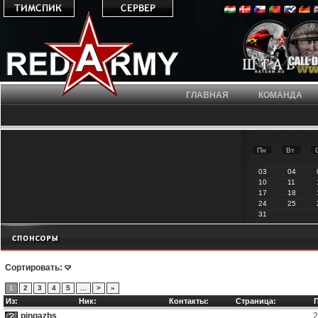
ГЛАВНАЯ
КОМАНДА
Пн
Вт
03
04
10
11
17
18
24
25
31
Сортировать:
1
2
3
4
5
...
>
»
Из:
Ник:
Контакты:
Страница:
pingazbs
2