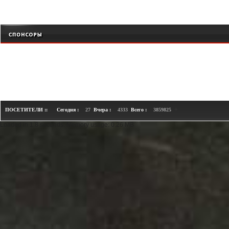
+
ПОСЕТИТЕЛИ ::
Сегодня :
27
Вчера :
4333
Всего :
3859825
Loaded in 1.8 seconds. Memory usage: 0.26 MB