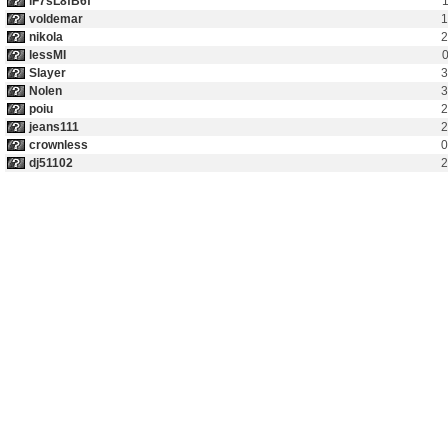
lF7sL8fB6f
1
voldemar
1
nikola
2
lessMI
0
Slayer
3
Nolen
3
poiu
2
jeans111
2
crownless
0
dj51102
2