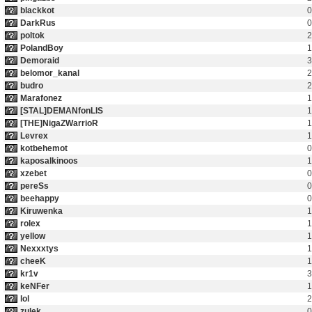
blackkot
0
DarkRus
0
poltok
2
PolandBoy
1
Demoraid
3
belomor_kanal
2
budro
2
Marafonez
1
[STAL]DEMANfonLIS
1
[THE]NigaZWarrioR
1
Levrex
1
kotbehemot
0
kaposalkinoos
1
xzebet
0
pereSs
0
beehappy
0
Kiruwenka
1
rolex
1
yellow
1
Nexxxtys
1
cheeK
1
kr1v
3
keNFer
1
lol
2
zulek
0