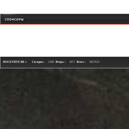
+
ПОСЕТИТЕЛИ ::
Сегодня :
2188
Вчера :
1871
Всего :
3857653
Loaded in 1.8 seconds. Memory usage: 0.25 MB