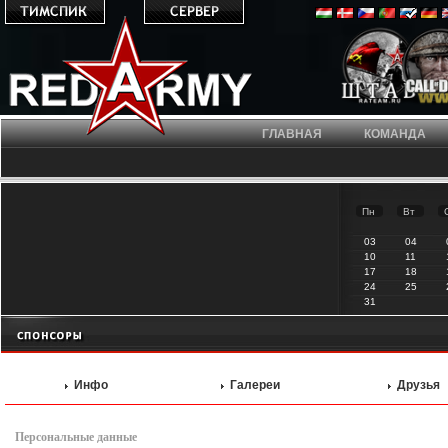
ГЛАВНАЯ
КОМАНДА
Пн
Вт
03
04
10
11
17
18
24
25
31
Инфо
Галереи
Друзья
Персональные данные