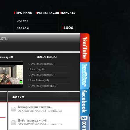
АКТЫ
НОВОЕ ВИДЕО:
ma cup 201..
RA vs. zZ e-sports(esl)
RA vs. Ergotic
RA vs. zZ e-sports(esl)
RA vs Artisan(esl)
RA vs. zZ e-sports (ESL)
Выбор мыши и клави...
ОТКРЫТЫЙ ФОРУМ
- 12 ОТВЕТОВ
Нубо-сервера + нуб...
ОТКРЫТЫЙ ФОРУМ
- 12 ОТВЕТОВ