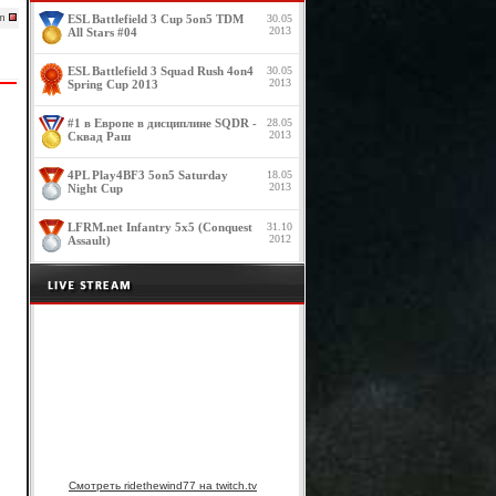
0m
ESL Battlefield 3 Cup 5on5 TDM
30.05
2013
All Stars #04
ESL Battlefield 3 Squad Rush 4on4
30.05
2013
Spring Cup 2013
#1 в Европе в дисциплине SQDR -
28.05
2013
Сквад Раш
4PL Play4BF3 5on5 Saturday
18.05
2013
Night Cup
LFRM.net Infantry 5x5 (Conquest
31.10
2012
Assault)
Смотреть ridethewind77 на twitch.tv