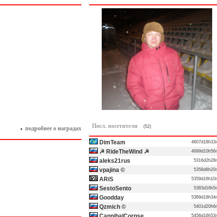
Посл. посетители
(52)
подробнее о наградах
DimTeam
4607d18h3
☭ RideTheWind ☭
4699d10h5
aleks21rus
5316d2h2
vpajina ©
5358d8h2
ARiS
5359d16h1
SestoSento
5383d16h
Goodday
5389d18h3
Qzmich ©
5401d20h
CannibalCorpse
5456d16h5