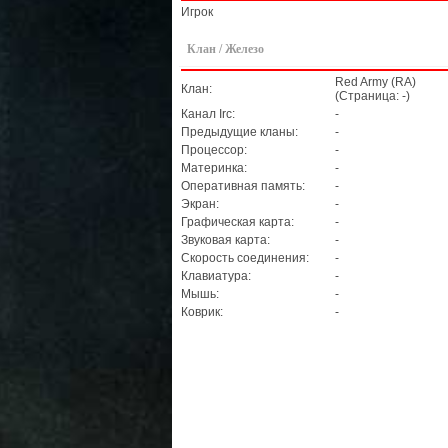
Игрок
Клан / Железо
Red Army (RA)
Клан:
(Страница: -)
Канал Irc:
-
Предыдущие кланы:
-
Процессор:
-
Материнка:
-
Оперативная память:
-
Экран:
-
Графическая карта:
-
Звуковая карта:
-
Скорость соединения:
-
Клавиатура:
-
Мышь:
-
Коврик:
-