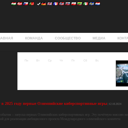
ЛАВНАЯ
КОМАНДА
СООБЩЕСТВО
МЕДИА
КОНТ
Август 2026
RA 
Пн
Вт
Ср
Чт
Пт
Сб
Вс
01
02
03
04
05
06
07
08
09
10
11
12
13
14
15
16
17
18
19
20
21
22
23
24
25
26
27
28
29
30
31
 в 2025 году первые Олимпийские киберспортивные игры
| 12.10.2024
о события – запуска первых Олимпийских киберспортивных игр. Эту почётную миссию на