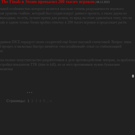
осятся к ситуации с юмором (хотя должны относиться со стыдом), и назвали
 выхода игры трейлер заголовком «Серьёзно, опять?».
ожно, что проект получится как минимум неплохим. Это уже будет большим достижением
ся не будет, а это значит, что ценители франшизы смогут «приобрести» его на известных
0
The Finals в Steam превысил 200 тысяч игроков
| 08.12.2023
ельной особенностью которого является высокая степень разрушаемости игрового
я уровень «хайпа», который был создан вокруг данного проекта, а также держа во
 выходные, то есть, лучшее время для релиза, то вряд ли стоит удивляться тому, что на
als в одном только Steam пробил отметку в 200 тысяч игроков и продолжает расти.
удников DICE порадует своих создателей ещё более высокой статистикой. Вопрос лишь
й процесс и насколько быстро начнётся «послехайповый» откат со стабилизацией
не.
ски полное попустительство разработчиков в деле противодействия читерам, за проблем
стройки показателя TTK (time to kill), из-за чего противников нужно буквально
 монетки.