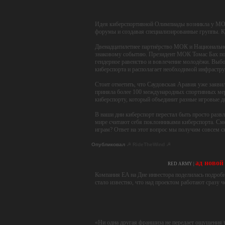
себя возьмёт Саудовская Аравия, ставшая площад
(МОК).
Идея киберспортивной Олимпиады возникла у МОК е
форумы и создавая специализированные группы. Ку
Двенадцатилетнее партнёрство МОК и Национальн
знаковому событию. Президент МОК Томас Бах под
гендерное равенство и вовлечение молодёжи. Выбо
киберспорта и располагает необходимой инфрастру
Стоит отметить, что Саудовская Аравия уже заявил
приняла более 100 международных спортивных мер
киберспорту, который объединит разные игровые 
В наши дни киберспорт перестал быть просто разв
мире считают себя поклонниками киберспорта. См
играм? Ответ на этот вопрос мы получим совсем с
Опубликовал
☭ RideTheWind ☭
ад новой 
RED ARMY |
Компания EA на Дне инвестора поделилась подробно