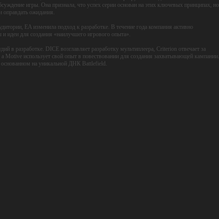
етыре студии, а цикл разработки увеличен.
отальной войны, эпического масштаба, массовых разрушений и динамичного экшена так
обсуждение игры. Она признала, что успех серии основан на этих ключевых принципах, но
ли оправдать ожидания.
аудитории, EA изменила подход к разработке. В течение года компания активно
 и идеи для создания «наилучшего игрового опыта».
дий в разработке. DICE возглавляет разработку мультиплеера, Criterion отвечает за
, а Motive использует свой опыт в повествовании для создания захватывающей кампании
 основанном на уникальной ДНК Battlefield.