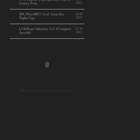
ESL Battlefield 3 Cup 5on5 TDM
30.05
2013
All Stars #04
ESL Battlefield 3 Squad Rush 4on4
30.05
2013
Spring Cup 2013
,
#1 в Европе в дисциплине SQDR -
28.05
2013
Сквад Раш
4PL Play4BF3 5on5 Saturday
18.05
2013
Night Cup
.
LFRM.net Infantry 5x5 (Conquest
31.10
2012
Assault)
Смотреть ridethewind77 на twitch.tv