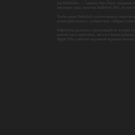
стало известно, что над проектом работают сразу ч
«Ни одна другая франшиза не передает ощущения т
как Battlefield», — заявила Лора Миле, открывая 
некоторые игры, включая Battlefield 2042, не смог
Чтобы новая Battlefield соответствовала запросам 
взаимодействовала с сообществом, собирая отзывы
Байрон Бид рассказал о роли каждой из четырёх сту
контент как в одиночном, так и в сетевом режимах
Ripple Effect работает над новым игровым опытом,