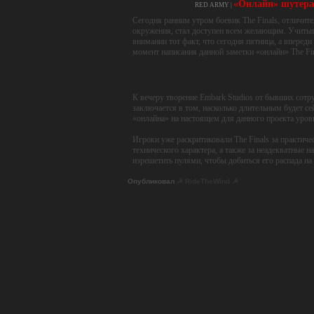
Примечательно, что сами девелоперы уже тоже отн
сопутствующий объявлению об очередном переносе
Не будем пока делать выводов, ведь вполне возм
В любом случае, в России он официально продавать
ресурсах.
Опубликовал
☭ RideTheWind ☭
«Онлайн» шутера 
RED ARMY |
Сегодня ранним утром боевик The Finals, отличит
окружения, стал доступен всем желающим. Учитыва
внимании тот факт, что сегодня пятница, а впереди
момент написания данной заметки «онлайн» The Fin
К вечеру творение Embark Studios от бывших сотр
заключается в том, насколько длительным будет се
«онлайна» на настоящем для данного проекта уров
Игроки уже раскритиковали The Finals за практиче
технического характера, а также за неадекватные на
изрешетить пулями, чтобы добиться его распада на