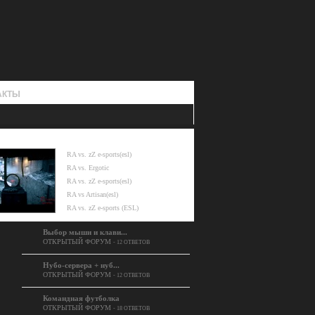
АКТЫ
НОВОЕ ВИДЕО:
vs Rebels (..
RA vs. zZ e-sports(esl)
RA vs. Ergotic
RA vs. zZ e-sports(esl)
RA vs Artisan(esl)
RA vs. zZ e-sports (ESL)
Выбор мыши и клави...
ОТКРЫТЫЙ ФОРУМ
- 12 ОТВЕТОВ
Нубо-сервера + нуб...
ОТКРЫТЫЙ ФОРУМ
- 12 ОТВЕТОВ