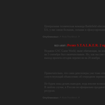
Центральная техническая команда Battlefield обе
EA, у нас самая большая, сильная и сфокусированн
Опубликовал
☭ RideTheWind ☭
Релиз S.T.A.L.K.E.R. 2 
RED ARMY |
Недавно GSC Game World, ныне обитающая, по изв
на 5 сентября был окончательным. Но, как вы уже 
выход проекта сегодня перенесли на 20 ноября.