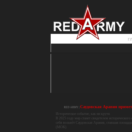
Г
Саудовская Аравия примет
RED ARMY |
Историческое событие, как ни крути.
В 2025 году мир станет свидетелем историческог