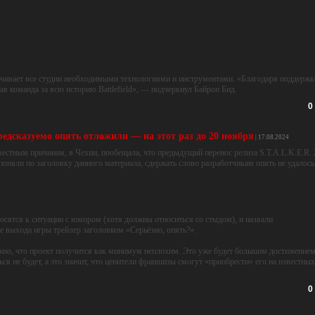
спечивает все студии необходимыми технологиями и инструментами. «Благодаря поддержк
ая команда за всю историю Battlefield», — подчеркнул Байрон Бид.
0
предсказуемо опять отложили — на этот раз до 20 ноября
| 17.08.2024
естным причинам, в Чехии, пообещала, что предыдущий перенос релиза S.T.A.L.K.E.R. 
поняли по заголовку данного материала, сдержать слово разработчикам опять не удалось