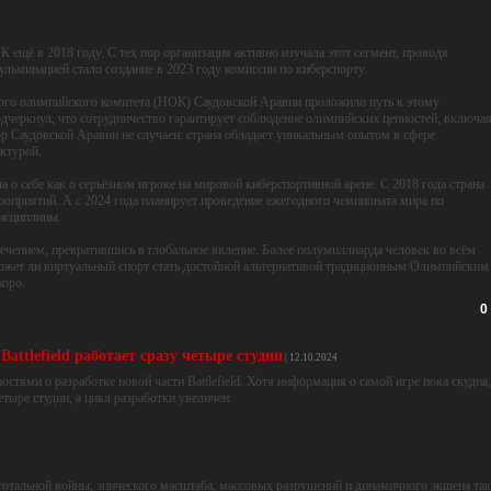
кой для реализации амбициозного проекта Международного олимпийского комитета
щё в 2018 году. С тех пор организация активно изучала этот сегмент, проводя
льминацией стало создание в 2023 году комиссии по киберспорту.
ого олимпийского комитета (НОК) Саудовской Аравии проложило путь к этому
черкнул, что сотрудничество гарантирует соблюдение олимпийских ценностей, включа
р Саудовской Аравии не случаен: страна обладает уникальным опытом в сфере
ктурой.
а о себе как о серьёзном игроке на мировой киберспортивной арене. С 2018 года страна
оприятий. А с 2024 года планирует проведение ежегодного чемпионата мира по
дисциплины.
лечением, превратившись в глобальное явление. Более полумиллиарда человек во всём
ожет ли виртуальный спорт стать достойной альтернативой традиционным Олимпийским
коро.
0
Battlefield работает сразу четыре студии
| 12.10.2024
стями о разработке новой части Battlefield. Хотя информация о самой игре пока скудна,