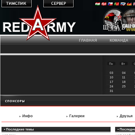
ГЛАВНАЯ
КОМАНДА
Пн
Вт
03
04
10
11
17
18
24
25
31
Инфо
Галереи
Друзья
• Последние темы
• Последн