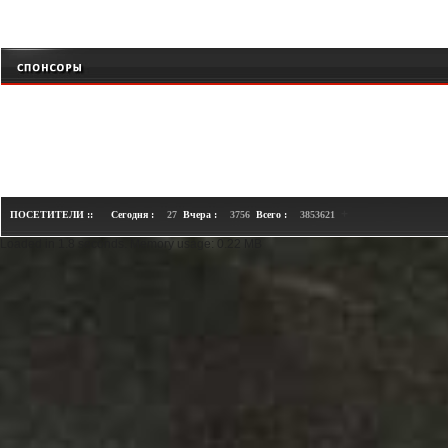
+
ПОСЕТИТЕЛИ ::
Сегодня :
27
Вчера :
3756
Всего :
3853621
Loaded in 1.8 seconds. Memory usage: 0.22 MB