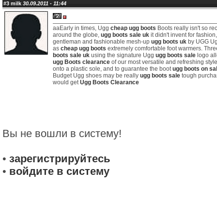
#3
milk
30.09.2011 - 11:44
aaEarly in times, Ugg
cheap ugg boots
Boots really isn't so re
around the globe,
ugg boots sale uk
it didn't invent for fashion,
gentleman and fashionable mesh-up
ugg boots uk
by UGG Ug
as
cheap ugg boots
extremely comfortable foot warmers. Thr
boots sale uk
using the signature Ugg
ugg boots sale
logo al
ugg Boots clearance
of our most versatile and refreshing sty
onto a plastic sole, and to guarantee the boot
ugg boots on sa
Budget Ugg shoes may be really
ugg boots sale
tough purcha
would get
Ugg Boots Clearance
Вы не вошли в систему!
•
зарегистрируйтесь
•
войдите в систему