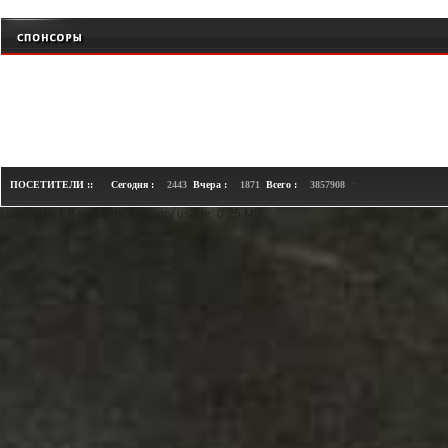
+
ПОСЕТИТЕЛИ ::
Сегодня :
2443
Вчера :
1871
Всего :
3857908
Loaded in 1.8 seconds. Memory usage: 0.25 MB