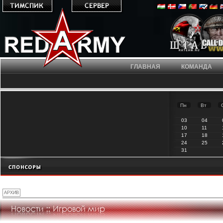
ГЛАВНАЯ
КОМАНДА
Пн
Вт
03
04
10
11
17
18
24
25
31