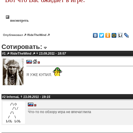
посмотреть
Опубликовал
☭ RideTheWind ☭
Сотировать:
#1
☭ RideTheWind ☭
13.09.2011 - 18:57
Я УЖЕ КУПИЛ.
#2
InfernaL
13.09.2011 - 19:15
Что-то по обзору игра не впечатлила