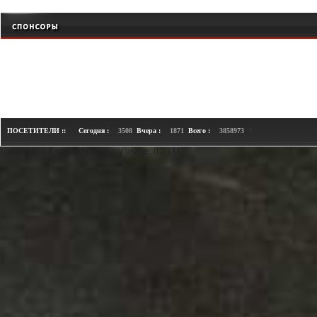
+
ПОСЕТИТЕЛИ ::
Сегодня :
3508
Вчера :
1871
Всего :
3858973
Loaded in 1.8 seconds. Memory usage: 0.23 MB