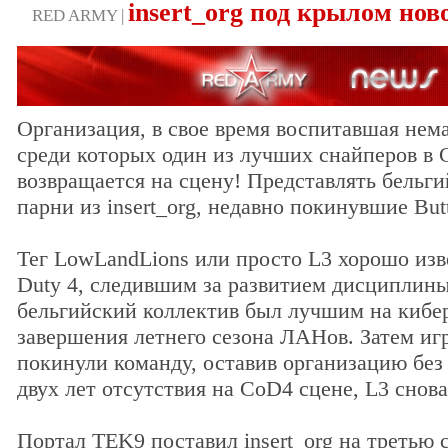
insert_org под крылом нов
RED ARMY |
Организация, в свое время воспитавшая нем
среди которых один из лучших снайперов в Cal
возвращается на сцену! Представлять бельг
парни из insert_org, недавно покинувшие But
Тег LowLandLions или просто L3 хорошо изв
Duty 4, следившим за развитием дисциплины 
бельгийский коллектив был лучшим на кибер
завершения летнего сезона ЛАНов. Затем иг
покинули команду, оставив организацию без 
двух лет отсутствия на CoD4 сцене, L3 снова
Портал TEK9 поставил insert_org на третью 