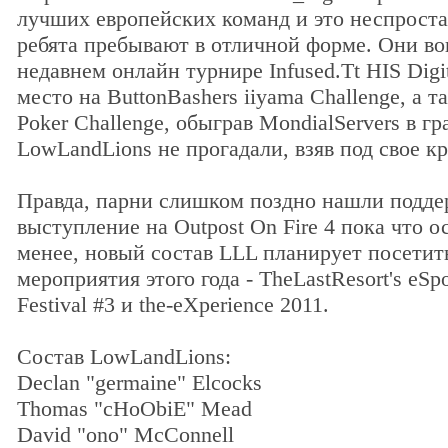
лучших европейских команд и это неспроста
ребята пребывают в отличной форме. Они в
недавнем онлайн турнире Infused.Tt HIS Digit
место на ButtonBashers iiyama Challenge, а та
Poker Challenge, обыграв MondialServers в гр
LowLandLions не прогадали, взяв под свое кр
Правда, парни слишком поздно нашли подде
выступление на Outpost On Fire 4 пока что о
менее, новый состав LLL планирует посети
мероприятия этого года - TheLastResort's eSpo
Festival #3 и the-eXperience 2011.
Состав LowLandLions:
Declan "germaine" Elcocks
Thomas "cHoObiE" Mead
David "ono" McConnell