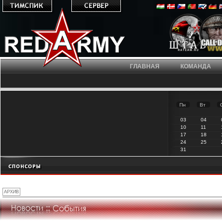
ГЛАВНАЯ
КОМАНДА
Пн
Вт
03
04
10
11
17
18
24
25
31