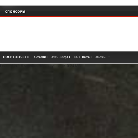
+
ПОСЕТИТЕЛИ ::
Сегодня :
3985
Вчера :
1871
Всего :
3859450
Loaded in 1.8 seconds. Memory usage: 0.24 MB