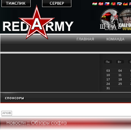
ГЛАВНАЯ
КОМАНДА
Пн
Вт
03
04
10
11
17
18
24
25
31