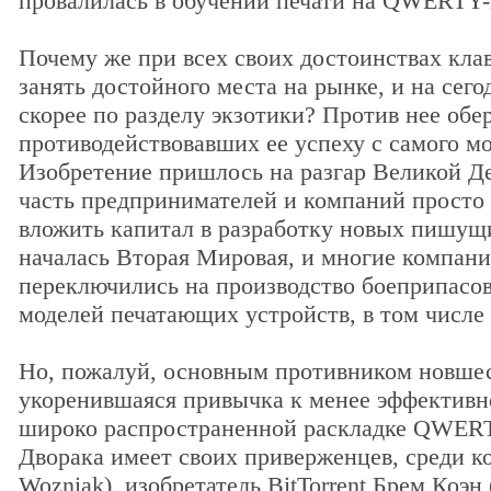
провалилась в обучении печати на QWERTY-
Почему же при всех своих достоинствах кла
занять достойного места на рынке, и на сег
скорее по разделу экзотики? Против нее обе
противодействовавших ее успеху с самого м
Изобретение пришлось на разгар Великой Де
часть предпринимателей и компаний просто 
вложить капитал в разработку новых пишущ
началась Вторая Мировая, и многие компан
переключились на производство боеприпасов
моделей печатающих устройств, в том числе 
Но, пожалуй, основным противником новшес
укоренившаяся привычка к менее эффективн
широко распространенной раскладке QWERTY
Дворака имеет своих приверженцев, среди к
Wozniak), изобретатель BitTorrent Брем Коэн