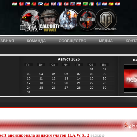
ЛАВНАЯ
КОМАНДА
СООБЩЕСТВО
МЕДИА
КОНТ
Август 2026
RA 
Пн
Вт
Ср
Чт
Пт
Сб
Вс
01
02
03
04
05
06
07
08
09
10
11
12
13
14
15
16
17
18
19
20
21
22
23
24
25
26
27
28
29
30
31
oft анонсировала авиасимулятор H.A.W.X. 2
| 06.05.2010