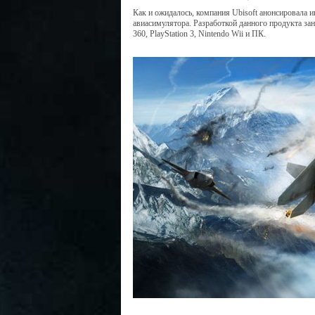
Как и ожидалось, компания Ubisoft анонсировала 
авиасимулятора. Разработкой данного продукта зан
360, PlayStation 3, Nintendo Wii и ПК.