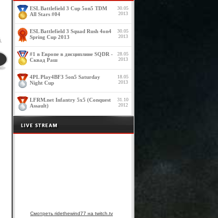
ESL Battlefield 3 Cup 5on5 TDM
30.05
2013
All Stars #04
ESL Battlefield 3 Squad Rush 4on4
30.05
2013
Spring Cup 2013
.
#1 в Европе в дисциплине SQDR -
28.05
2013
Сквад Раш
4PL Play4BF3 5on5 Saturday
18.05
2013
Night Cup
LFRM.net Infantry 5x5 (Conquest
31.10
2012
Assault)
Смотреть ridethewind77 на twitch.tv