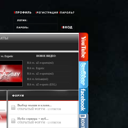
АКТЫ
НОВОЕ ВИДЕО:
vs. Ergotic
RA vs. zZ e-sports(esl)
RA vs. Ergotic
RA vs. zZ e-sports(esl)
RA vs Artisan(esl)
RA vs. zZ e-sports (ESL)
Выбор мыши и клави...
ОТКРЫТЫЙ ФОРУМ
- 12 ОТВЕТОВ
Нубо-сервера + нуб...
ОТКРЫТЫЙ ФОРУМ
- 12 ОТВЕТОВ