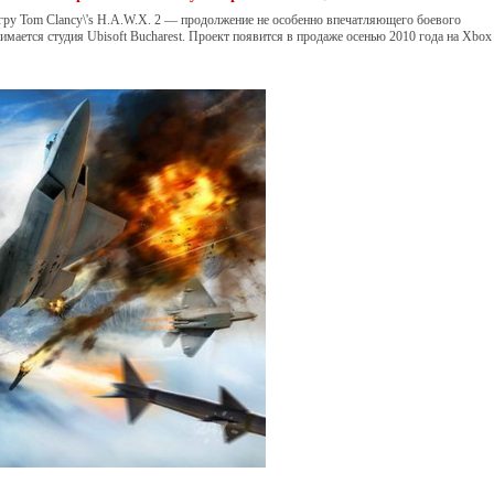
игру Tom Clancy\'s H.A.W.X. 2 — продолжение не особенно впечатляющего боевого
имается студия Ubisoft Bucharest. Проект появится в продаже осенью 2010 года на Xbox