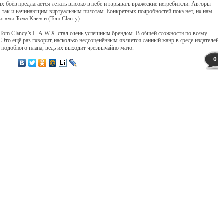
 боёв предлагается летать высоко в небе и взрывать вражеские истребители. Авторы
, так и начинающим виртуальным пилотам. Конкретных подробностей пока нет, но нам
игами Тома Кленси (Tom Clancy).
 Tom Clancy’s H.A.W.X. стал очень успешным брендом. В общей сложности по всему
Это ещё раз говорит, насколько недооценённым является данный жанр в среде издателей
подобного плана, ведь их выходит чрезвычайно мало.
0