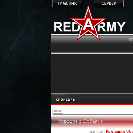
Г
Компания Ubis
RED ARMY |