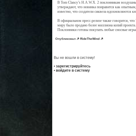
В Tom Clancy’s H.A.W.X. 2 поклонникам воздушных
утверждают, что новинка понравится как опытным
известно, что создатели сиквела вдохновляются кн
В официальном пресс-релизе также говорится, что
миру было продано более миллиона копий проекта. 
Поклонники готовы покупать любые сносные игры 
Опубликовал
☭ RideTheWind ☭
Вы не вошли в систему!
•
зарегистрируйтесь
•
войдите в систему