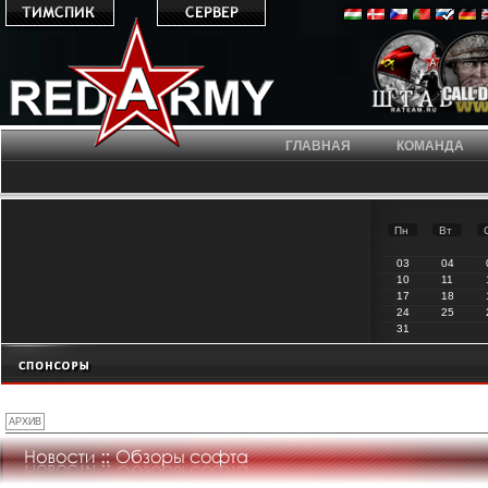
ГЛАВНАЯ
КОМАНДА
Пн
Вт
03
04
10
11
17
18
24
25
31