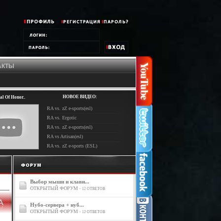
АКТЫ
НОВОЕ ВИДЕО:
l Of Honor..
RA vs. zZ e-sports(esl)
RA vs. Ergotic
RA vs. zZ e-sports(esl)
RA vs Artisan(esl)
RA vs. zZ e-sports (ESL)
Выбор мыши и клави...
ОТКРЫТЫЙ ФОРУМ
- 12 ОТВЕТОВ
Нубо-сервера + нуб...
ОТКРЫТЫЙ ФОРУМ
- 12 ОТВЕТОВ