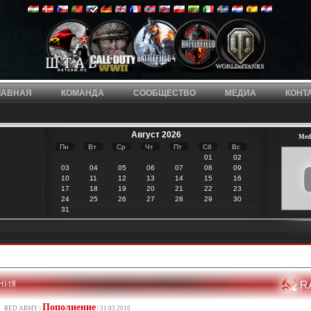
ЛАВНАЯ
КОМАНДА
СООБЩЕСТВО
МЕДИА
КОНТ
Август 2026
Meda
Пн
Вт
Ср
Чт
Пт
Сб
Вс
01
02
03
04
05
06
07
08
09
10
11
12
13
14
15
16
17
18
19
20
21
22
23
24
25
26
27
28
29
30
31
Пополнение
RED ARMY |
| 31.03.2010