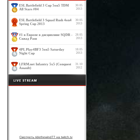
ESL Battlefield 3 Cup 5on5 TDM
30.05
2013
All Stars #04
ESL Battlefield 3 Squad Rush 4on4
30.05
2013
Spring Cup 2013
#1 в Европе в дисциплине SQDR -
28.05
2013
Сквад Раш
4PL Play4BF3 5on5 Saturday
18.05
2013
Night Cup
LFRM.net Infantry 5x5 (Conquest
31.10
2012
Assault)
Смотреть ridethewind77 на twitch.tv