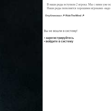
В наши ряды вступили 2 игрока. Мы с ними уже вс
Наши ряды пополнятся хорошими игроками -надо э
Опубликовал
☭ RideTheWind ☭
Вы не вошли в систему!
•
зарегистрируйтесь
•
войдите в систему