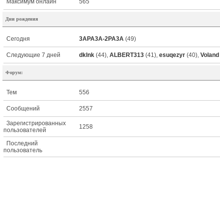
Максимум онлайн
565
Дни рождения
Сегодня
3APA3A-2PA3A
(49)
Следующие 7 дней
dklnk
(44),
ALBERT313
(41),
esuqezyr
(40),
Voland
Форум:
Тем
556
Сообщений
2557
Зарегистрированных
1258
пользователей
Последний
пользователь