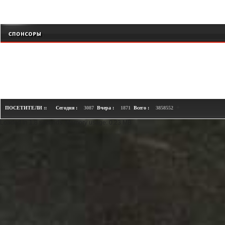
+
ПОСЕТИТЕЛИ ::
Сегодня :
3087
Вчера :
1871
Всего :
3858552
Loaded in 1.8 seconds. Memory usage: 0.23 MB