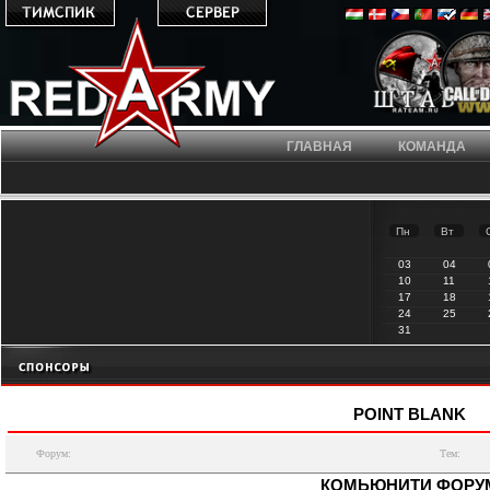
ГЛАВНАЯ
КОМАНДА
Пн
Вт
03
04
10
11
17
18
24
25
31
POINT BLANK
Форум:
Тем:
КОМЬЮНИТИ ФОРУ