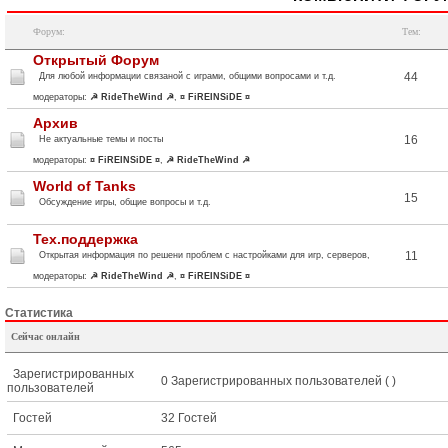
Форум:
Тем:
Открытый Форум
44
Для любой информации связаной с играми, общими вопросами и т.д.
модераторы:
☭ RideTheWind ☭
,
¤ FiREINSiDE ¤
Архив
16
Не актуальные темы и посты
модераторы:
¤ FiREINSiDE ¤
,
☭ RideTheWind ☭
World of Tanks
15
Обсуждение игры, общие вопросы и т.д.
Тех.поддержка
11
Открытая информация по решени проблем с настройками для игр, серверов,
модераторы:
☭ RideTheWind ☭
,
¤ FiREINSiDE ¤
Статистика
Сейчас онлайн
Зарегистрированных
0 Зарегистрированных пользователей ( )
пользователей
Гостей
32 Гостей