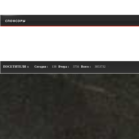
+
ПОСЕТИТЕЛИ ::
Сегодня :
138
Вчера :
3756
Всего :
3853732
Loaded in 1.8 seconds. Memory usage: 0.23 MB