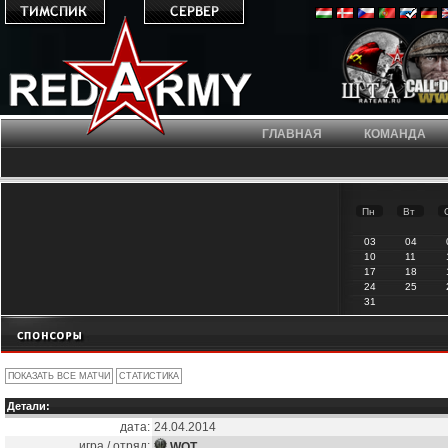
ГЛАВНАЯ
КОМАНДА
Пн
Вт
03
04
10
11
17
18
24
25
31
Детали:
дата:
24.04.2014
игра / отряд:
WOT