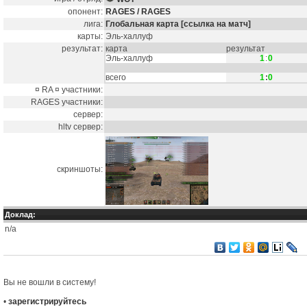
опонент:
RAGES / RAGES
лига:
Глобальная карта
[ссылка на матч]
карты:
Эль-халлуф
результат:
карта
результат
Эль-халлуф
1
:
0
всего
1
:
0
¤ RA ¤ участники:
RAGES участники:
сервер:
hltv сервер:
скриншоты:
Доклад:
n/a
Вы не вошли в систему!
•
зарегистрируйтесь