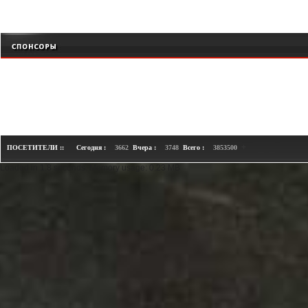
+
ПОСЕТИТЕЛИ ::
Сегодня :
3662
Вчера :
3748
Всего :
3853500
Loaded in 1.8 seconds. Memory usage: 0.23 MB