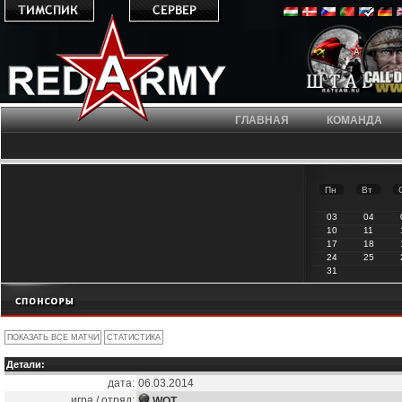
ГЛАВНАЯ
КОМАНДА
Пн
Вт
03
04
10
11
17
18
24
25
31
Детали:
дата:
06.03.2014
игра / отряд:
WOT