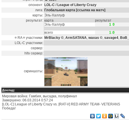
опонент:
LOL-C / League of Liberty Crazy
лига:
Глобальная карта
[ссылка на матч]
карты:
Эль-Халлуф
результат:
карта
результат
Эль-Халлуф
1
:
0
всего
1
:
0
¤ RA ¤ участники:
MrBlacky ©
,
ArmSATANA
,
waxas ©
,
savage4
,
BoB_
LOL-C участники:
сервер:
hltv сервер:
скриншоты:
Доклад:
Мировая война: Гамбия, высадка, полуфинал
Завершено: 06.03.2014 0:57:24
[LOL-C] League of Liberty Crazy vs. [RAT-V] RED ARMY TEAM- VETERANS
Победа!