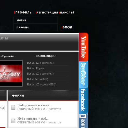
АКТЫ
НОВОЕ ВИДЕО:
s.EyesonYo..
RA vs. zZ e-sports(esl)
RA vs. Ergotic
RA vs. zZ e-sports(esl)
RA vs Artisan(esl)
RA vs. zZ e-sports (ESL)
Выбор мыши и клави...
ОТКРЫТЫЙ ФОРУМ
- 12 ОТВЕТОВ
Нубо-сервера + нуб...
ОТКРЫТЫЙ ФОРУМ
- 12 ОТВЕТОВ