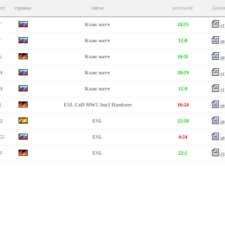
ент
страна:
лига:
результат
Детал
T
Клан матч
24:15
(1
T
Клан матч
12:8
(0
G
Клан матч
16:11
(0
H
Клан матч
20:19
(1
H
Клан матч
12:9
(1
X
ESL CoD MW2 3on3 Hardcore
16:24
(0
2
ESL
22:18
(0
G!
ESL
4:24
(0
F-
ESL
22:2
(3