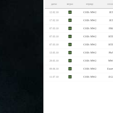
дата:
игра:
отряд:
опон
12.02.10
COD: MW2
JE
17.02.10
COD: MW2
JE
07.03.10
COD: MW2
FR
07.03.10
COD: MW2
HT
07.03.10
COD: MW2
HT
13.05.10
COD: MW2
Ple
29.05.10
COD: MW2
MW
09.06.10
COD: MW2
Ener
11.07.10
COD: MW2
-EG