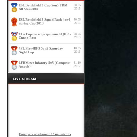
ESL Battlefield 3 Cup 5on5 TDM
30.05
2013
All Stars #04
ESL Battlefield 3 Squad Rush 4on4
30.05
2013
Spring Cup 2013
#1 в Европе в дисциплине SQDR -
28.05
2013
Сквад Раш
4PL Play4BF3 5on5 Saturday
18.05
2013
Night Cup
LFRM.net Infantry 5x5 (Conquest
31.10
2012
Assault)
Смотреть ridethewind77 на twitch.tv