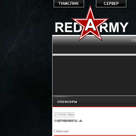
Г
сортировать:
Clanwars