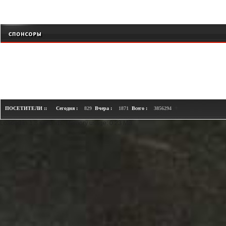
+
ПОСЕТИТЕЛИ ::
Сегодня :
829
Вчера :
1871
Всего :
3856294
Loaded in 1.8 seconds. Memory usage: 0.23 MB